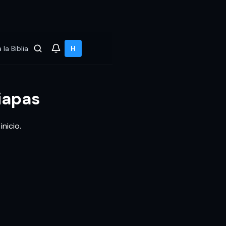
 la Biblia
H
iapas
nicio.