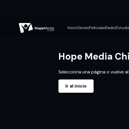
Inicio
Series
Películas
Radio
Estudia
Hope Media Ch
Selecciona una página o vuelve al i
Ir al inicio